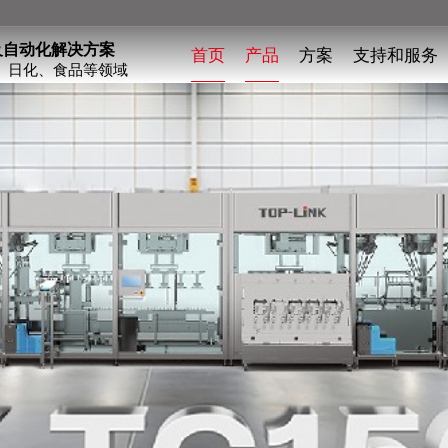
及自动化解决方案
首页
产品
方案
支持和服务
、日化、食品等领域
顶装-装盒机
整线集成
侧装-装盒机
全纸包装
组装/装配机
高速组装
装箱机
多种理料
上托下盖/裹包机
码垛一体机