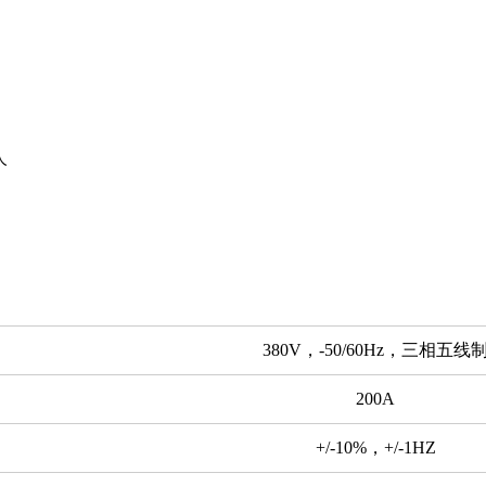
人
380V，-50/60Hz，三相五线
200A
+/-10%，+/-1HZ