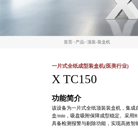
首页
产品
顶装-装盒机
>>
>>
一片式全纸成型装盒机(医美行业)
X TC150
功能简介
该设备为一片式全纸顶装装盒机，集成自
盒/min，吸盘吸附保障成型稳定。采用
具备检测报警与剔除功能，实现高效智